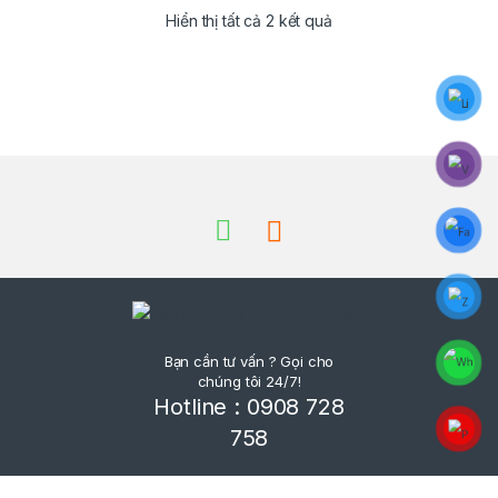
Đã sắp xếp theo giá: t
Hiển thị tất cả 2 kết quả
Brands Carousel
Bạn cần tư vấn ? Gọi cho
chúng tôi 24/7!
Hotline : 0908 728
758