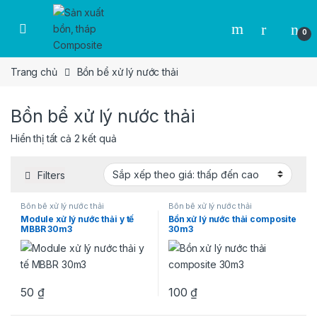
Skip to navigation
Skip to content
0
Trang chủ
Bồn bể xử lý nước thải
Bồn bể xử lý nước thải
Đã sắp xếp theo giá: thấp đến cao
Hiển thị tất cả 2 kết quả
Filters
Bồn bể xử lý nước thải
Bồn bể xử lý nước thải
Module xử lý nước thải y tế
Bồn xử lý nước thải composite
MBBR 30m3
30m3
50
₫
100
₫