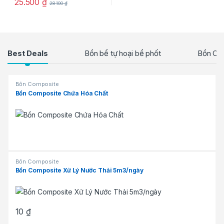
25.500
₫
28.100
₫
Products Grid
Best Deals
Bồn bể tự hoại bể phốt
Bồn Co
Bồn Composite
Bồn Composite Chứa Hóa Chất
Bồn Composite
Bồn Composite Xử Lý Nước Thải 5m3/ngày
10
₫