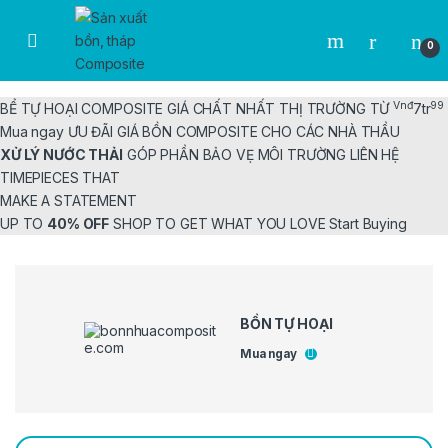
Skip to navigation
Skip to content
0
Vnđ
99
BỂ TỰ HOẠI
COMPOSITE
GIÁ CHẤT NHẤT THỊ TRƯỜNG
TỪ
7tr
Mua ngay
ƯU ĐÃI GIÁ BỒN COMPOSITE CHO CÁC NHÀ THẦU
XỬ LÝ NƯỚC THẢI
GÓP PHẦN BẢO VẸ MÔI TRƯỜNG
LIÊN HỆ
TIMEPIECES THAT
MAKE A STATEMENT
UP TO
40% OFF
SHOP TO GET WHAT YOU LOVE
Start Buying
BỒN TỰ HOẠI
Mua ngay