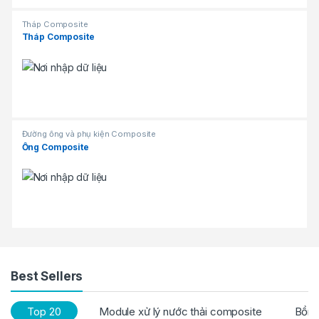
Tháp Composite
Tháp Composite
Đường ống và phụ kiện Composite
Ống Composite
Best Sellers
Top 20
Module xử lý nước thải composite
Bồn 