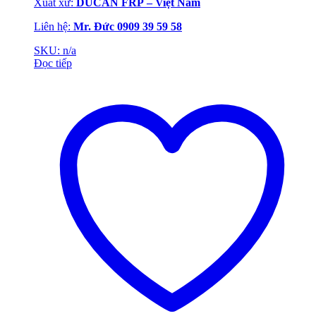
Xuất xứ:
DUCAN FRP – Việt Nam
Liên hệ:
Mr. Đức 0909 39 59 58
SKU: n/a
Đọc tiếp