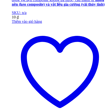
nền (keo composite) và vật liệu gia cường (vãi thủy tinh)
SKU: n/a
10
₫
Thêm vào giỏ hàng