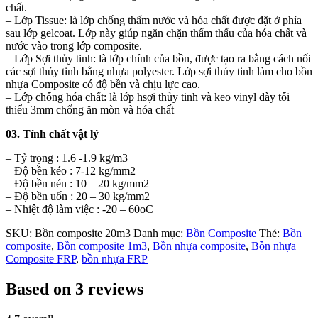
chất.
– Lớp Tissue: là lớp chống thấm nước và hóa chất được đặt ở phía
sau lớp gelcoat. Lớp này giúp ngăn chặn thẩm thấu của hóa chất và
nước vào trong lớp composite.
– Lớp Sợi thủy tinh: là lớp chính của bồn, được tạo ra bằng cách nối
các sợi thủy tinh bằng nhựa polyester. Lớp sợi thủy tinh làm cho bồn
nhựa Composite có độ bền và chịu lực cao.
– Lớp chống hóa chất: là lớp hsợi thủy tinh và keo vinyl dày tối
thiểu 3mm chống ăn mòn và hóa chất
03. Tính chất vật lý
– Tỷ trọng : 1.6 -1.9 kg/m3
– Độ bền kéo : 7-12 kg/mm2
– Độ bền nén : 10 – 20 kg/mm2
– Độ bền uốn : 20 – 30 kg/mm2
– Nhiệt độ làm việc : -20 – 60oC
SKU:
Bồn composite 20m3
Danh mục:
Bồn Composite
Thẻ:
Bồn
composite
,
Bồn composite 1m3
,
Bồn nhựa composite
,
Bồn nhựa
Composite FRP
,
bồn nhựa FRP
Based on 3 reviews