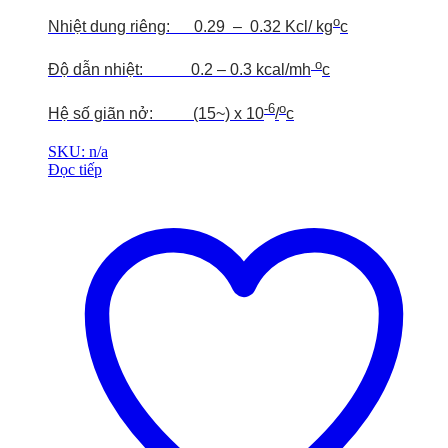
o
Nhiệt dung riêng: 0.29 – 0.32 Kcl/ kg
c
o
Độ dẫn nhiệt: 0.2 – 0.3 kcal/mh
c
-6
o
Hệ số giãn nở: (15~) x 10
/
c
SKU: n/a
Đọc tiếp