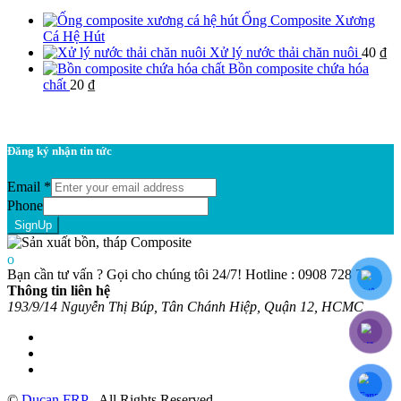
Ống Composite Xương
Cá Hệ Hút
Xử lý nước thải chăn nuôi
40
₫
Bồn composite chứa hóa
chất
20
₫
Đăng ký nhận tin tức
Email
*
Phone
SignUp
Bạn cần tư vấn ? Gọi cho chúng tôi 24/7!
Hotline : 0908 728 758
Thông tin liên hệ
193/9/14 Nguyễn Thị Búp, Tân Chánh Hiệp, Quận 12, HCMC
©
Ducan FRP
- All Rights Reserved