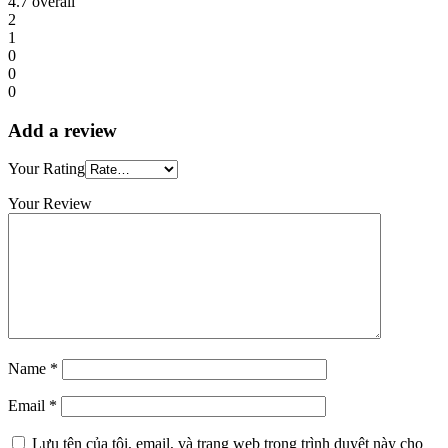
4.7
overall
2
1
0
0
0
Add a review
Your Rating
Your Review
Name
*
Email
*
Lưu tên của tôi, email, và trang web trong trình duyệt này cho