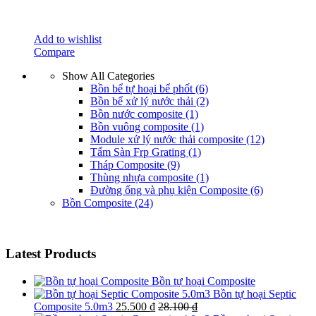
Add to wishlist
Compare
Show All Categories
Bồn bể tự hoại bể phốt
(6)
Bồn bể xử lý nước thải
(2)
Bồn nước composite
(1)
Bồn vuông composite
(1)
Module xử lý nước thải composite
(12)
Tấm Sàn Frp Grating
(1)
Tháp Composite
(9)
Thùng nhựa composite
(1)
Đường ống và phụ kiện Composite
(6)
Bồn Composite
(24)
Latest Products
Bồn tự hoại Composite
Bồn tự hoại Septic
Composite 5.0m3
25.500
₫
28.100
₫