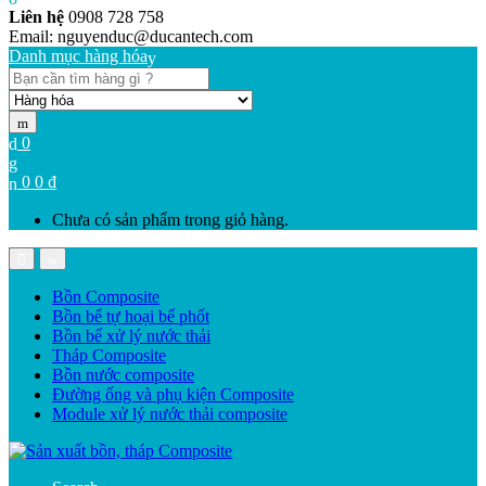
Liên hệ
0908 728 758
Email: nguyenduc@ducantech.com
Danh mục hàng hóa
Search
for:
0
0
0
₫
Chưa có sản phẩm trong giỏ hàng.
Bồn Composite
Bồn bể tự hoại bể phốt
Bồn bể xử lý nước thải
Tháp Composite
Bồn nước composite
Đường ống và phụ kiện Composite
Module xử lý nước thải composite