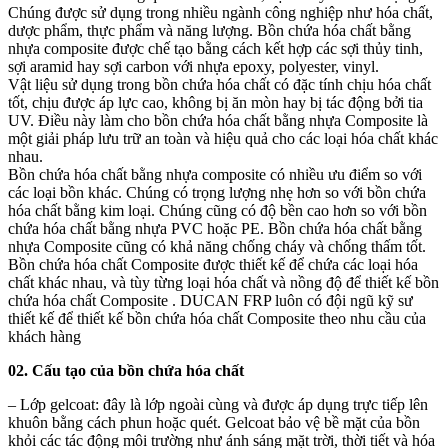
Chúng được sử dụng trong nhiều ngành công nghiệp như hóa chất,
dược phẩm, thực phẩm và năng lượng. Bồn chứa hóa chất bằng
nhựa composite được chế tạo bằng cách kết hợp các sợi thủy tinh,
sợi aramid hay sợi carbon với nhựa epoxy, polyester, vinyl.
Vật liệu sử dụng trong bồn chứa hóa chất có đặc tính chịu hóa chất
tốt, chịu được áp lực cao, không bị ăn mòn hay bị tác động bởi tia
UV. Điều này làm cho bồn chứa hóa chất bằng nhựa Composite là
một giải pháp lưu trữ an toàn và hiệu quả cho các loại hóa chất khác
nhau.
Bồn chứa hóa chất bằng nhựa composite có nhiều ưu điểm so với
các loại bồn khác. Chúng có trọng lượng nhẹ hơn so với bồn chứa
hóa chất bằng kim loại. Chúng cũng có độ bền cao hơn so với bồn
chứa hóa chất bằng nhựa PVC hoặc PE. Bồn chứa hóa chất bằng
nhựa Composite cũng có khả năng chống cháy và chống thấm tốt.
Bồn chứa hóa chất Composite được thiết kế để chứa các loại hóa
chất khác nhau, và tùy từng loại hóa chất và nồng độ để thiết kế bồn
chứa hóa chất Composite . DUCAN FRP luôn có đội ngũ kỹ sư
thiết kế để thiết kế bồn chứa hóa chất Composite theo nhu cầu của
khách hàng
02. Cấu tạo của bồn chứa hóa chất
– Lớp gelcoat: đây là lớp ngoài cùng và được áp dụng trực tiếp lên
khuôn bằng cách phun hoặc quét. Gelcoat bảo vệ bề mặt của bồn
khỏi các tác động môi trường như ánh sáng mặt trời, thời tiết và hóa