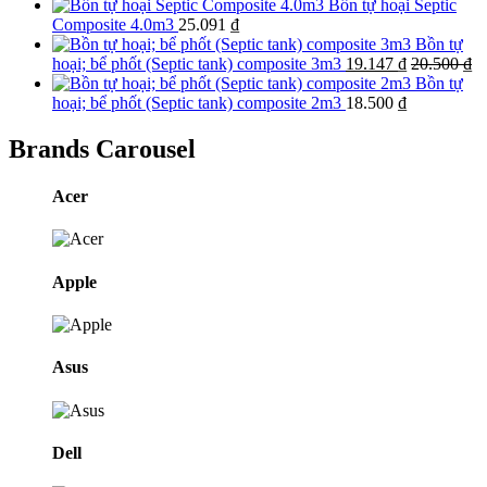
Bồn tự hoại Septic
Composite 4.0m3
25.091
₫
Bồn tự
hoại; bể phốt (Septic tank) composite 3m3
19.147
₫
20.500
₫
Bồn tự
hoại; bể phốt (Septic tank) composite 2m3
18.500
₫
Brands Carousel
Acer
Apple
Asus
Dell