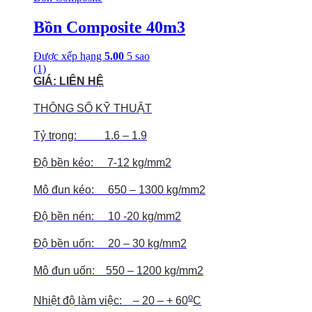
Bồn Composite 40m3
Được xếp hạng
5.00
5 sao
(1)
GIÁ: LIÊN HỆ
THÔNG SỐ KỸ THUẬT
Tỷ trọng: 1.6 – 1.9
Độ bền kéo: 7-12 kg/mm2
Mô đun kéo: 650 – 1300 kg/mm2
Độ bền nén: 10 -20 kg/mm2
Độ bền uốn: 20 – 30 kg/mm2
Mô đun uốn: 550 – 1200 kg/mm2
o
Nhiệt độ làm việc: – 20 – + 60
C