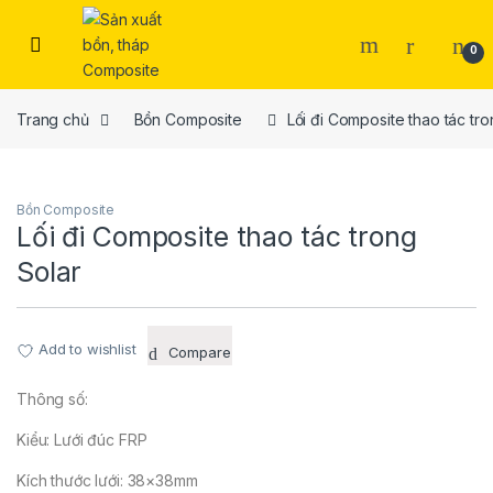
Skip to navigation
Skip to content
0
Trang chủ
Bồn Composite
Lối đi Composite thao tác tro
Bồn Composite
Lối đi Composite thao tác trong
Solar
Add to wishlist
Compare
Thông số:
Kiểu: Lưới đúc FRP
Kích thước lưới: 38×38mm