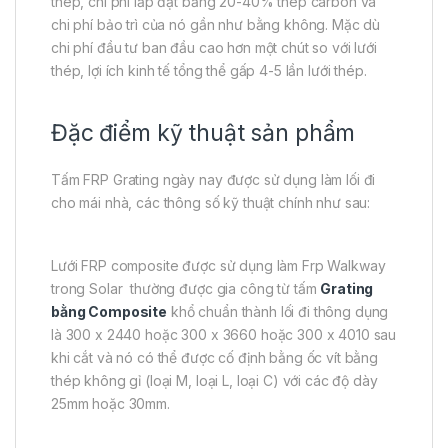
thép, chi phí lắp đặt bằng 20-40% thép carbon và
chi phí bảo trì của nó gần như bằng không. Mặc dù
chi phí đầu tư ban đầu cao hơn một chút so với lưới
thép, lợi ích kinh tế tổng thể gấp 4-5 lần lưới thép.
Đặc điểm kỹ thuật sản phẩm
Tấm FRP Grating ngày nay được sử dụng làm lối đi
cho mái nhà, các thông số kỹ thuật chính như sau:
Lưới FRP composite được sử dụng làm Frp Walkway
trong Solar thường được gia công từ tấm
Grating
bằng Composite
khổ chuẩn thành lối đi thông dụng
là 300 x 2440 hoặc 300 x 3660 hoặc 300 x 4010 sau
khi cắt và nó có thể được cố định bằng ốc vít bằng
thép không gỉ (loại M, loại L, loại C) với các độ dày
25mm hoặc 30mm.