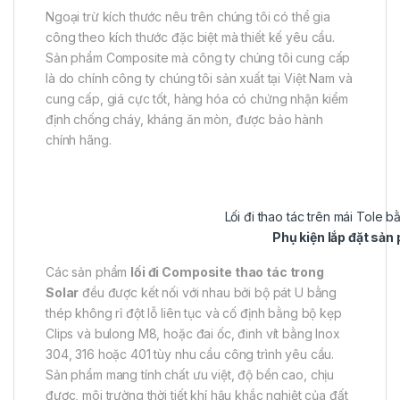
Ngoại trừ kích thước nêu trên chúng tôi có thể gia
công theo kích thước đặc biệt mà thiết kế yêu cầu.
Sản phẩm Composite mà công ty chúng tôi cung cấp
là do chính công ty chúng tôi sản xuất tại Việt Nam và
cung cấp, giá cực tốt, hàng hóa có chứng nhận kiểm
định chống cháy, kháng ăn mòn, được bảo hành
chính hãng.
Lối đi thao tác trên mái Tole 
Phụ kiện lắp đặt sả
Các sản phẩm
lối đi Composite thao tác trong
Solar
đều được kết nối với nhau bởi bộ pát U bằng
thép không rỉ đột lỗ liên tục và cố định bằng bộ kẹp
Clips và bulong M8, hoặc đai ốc, đinh vít bằng Inox
304, 316 hoặc 401 tùy nhu cầu công trình yêu cầu.
Sản phẩm mang tính chất ưu việt, độ bền cao, chịu
được, môi trường thời tiết khí hậu khắc nghiệt của đất