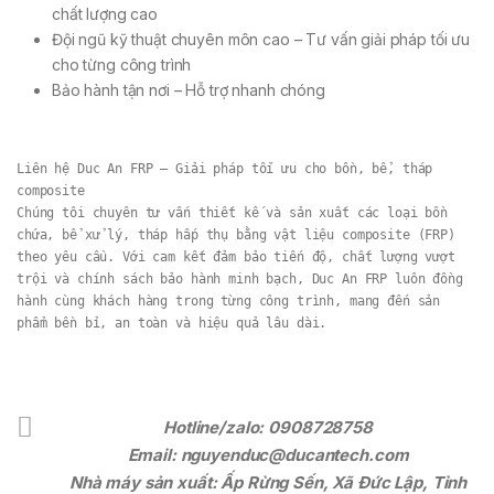
chất lượng cao
Đội ngũ kỹ thuật chuyên môn cao – Tư vấn giải pháp tối ưu
cho từng công trình
Bảo hành tận nơi – Hỗ trợ nhanh chóng
Liên hệ Duc An FRP — Giải pháp tối ưu cho bồn, bể, tháp 
composite
Chúng tôi chuyên tư vấn thiết kế và sản xuất các loại bồn 
chứa, bể xử lý, tháp hấp thụ bằng vật liệu composite (FRP) 
theo yêu cầu. Với cam kết đảm bảo tiến độ, chất lượng vượt 
trội và chính sách bảo hành minh bạch, Duc An FRP luôn đồng 
hành cùng khách hàng trong từng công trình, mang đến sản 
phẩm bền bỉ, an toàn và hiệu quả lâu dài.
Hotline/zalo: 0908728758
Email: nguyenduc@ducantech.com
Nhà máy sản xuất: Ấp Rừng Sến, Xã Đức Lập, Tỉnh