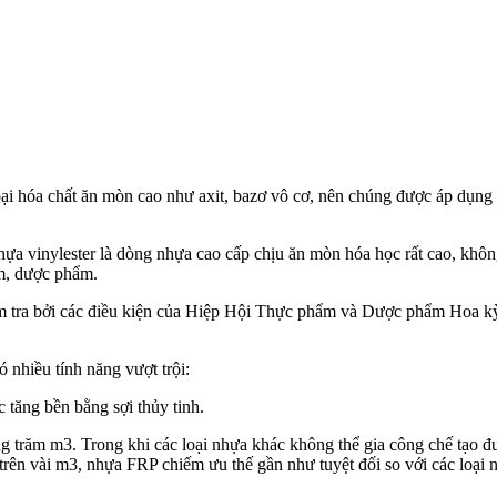
loại hóa chất ăn mòn cao như axit, bazơ vô cơ, nên chúng được áp dụng
hựa vinylester là dòng nhựa cao cấp chịu ăn mòn hóa học rất cao, khô
ẩm, dược phẩm.
iểm tra bởi các điều kiện của Hiệp Hội Thực phẩm và Dược phẩm H
nhiều tính năng vượt trội:
 tăng bền bằng sợi thủy tinh.
g trăm m3. Trong khi các loại nhựa khác không thể gia công chế tạo đ
 trên vài m3, nhựa FRP chiếm ưu thế gần như tuyệt đối so với các loại 