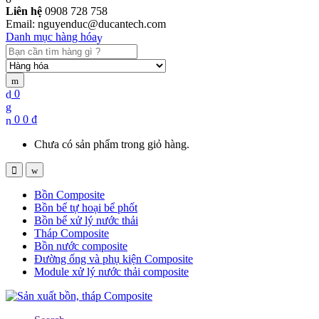
Liên hệ
0908 728 758
Email: nguyenduc@ducantech.com
Danh mục hàng hóa
Search
for:
0
0
0
₫
Chưa có sản phẩm trong giỏ hàng.
Bồn Composite
Bồn bể tự hoại bể phốt
Bồn bể xử lý nước thải
Tháp Composite
Bồn nước composite
Đường ống và phụ kiện Composite
Module xử lý nước thải composite