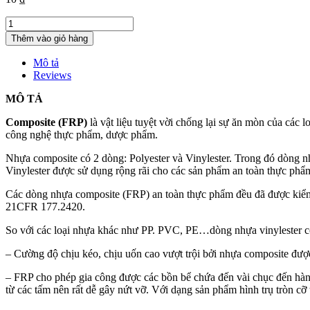
BỒN
COMPOSITE
Thêm vào giỏ hàng
(FRP)
CHỨA
Mô tả
THỰC
Reviews
PHẨM
quantity
MÔ TẢ
Composite (FRP)
là vật liệu tuyệt vời chống lại sự ăn mòn của các 
công nghệ thực phẩm, dược phẩm.
Nhựa composite có 2 dòng: Polyester và Vinylester. Trong đó dòng n
Vinylester được sử dụng rộng rãi cho các sản phẩm an toàn thực ph
Các dòng nhựa composite (FRP) an toàn thực phẩm đều đã được k
21CFR 177.2420.
So với các loại nhựa khác như PP. PVC, PE…dòng nhựa vinylester có 
– Cường độ chịu kéo, chịu uốn cao vượt trội bởi nhựa composite được
– FRP cho phép gia công được các bồn bể chứa đến vài chục đến hàn
từ các tấm nên rất dễ gây nứt vỡ. Với dạng sản phẩm hình trụ tròn cỡ