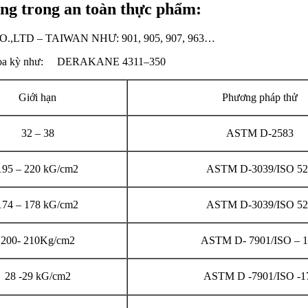
ụng trong an toàn thực phẩm:
CO.,LTD – TAIWAN NHƯ: 901, 905, 907, 963…
 Hoa kỳ như: DERAKANE 4311–350
Giới hạn
Phương pháp thử
32 – 38
ASTM D-2583
195 – 220 kG/cm2
ASTM D-3039/ISO 52
174 – 178 kG/cm2
ASTM D-3039/ISO 52
200- 210Kg/cm2
ASTM D- 7901/ISO – 
28 -29 kG/cm2
ASTM D -7901/ISO -1