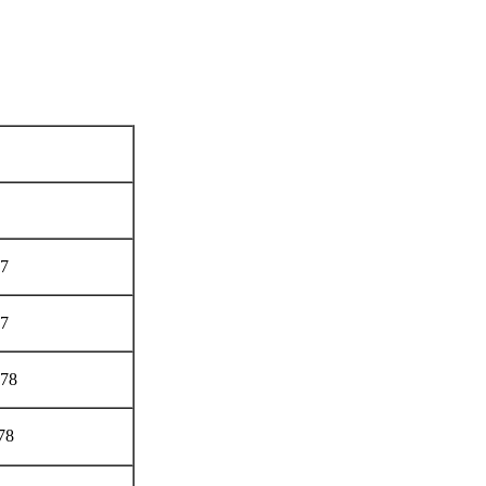
7
7
178
78