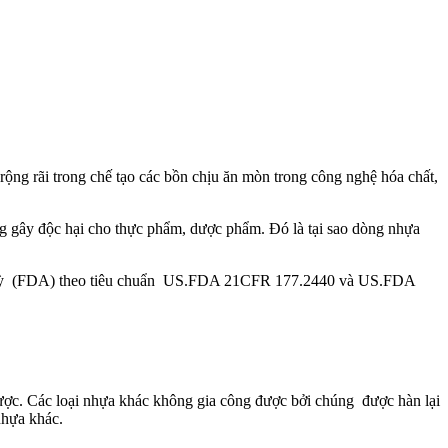
 rộng rãi trong chế tạo các bồn chịu ăn mòn trong công nghệ hóa chất,
ng gây độc hại cho thực phẩm, dược phẩm. Đó là tại sao dòng nhựa
oa kỳ (FDA) theo tiêu chuẩn US.FDA 21CFR 177.2440 và US.FDA
ược. Các loại nhựa khác không gia công được bởi chúng được hàn lại
nhựa khác.